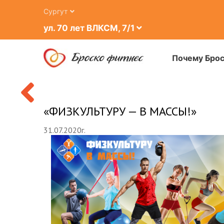
Сургут
ВКУ
ул. 70 лет ВЛКСМ, 7/1
Почему Бро
Ь
«ФИЗКУЛЬТУРУ — В МАССЫ!»
31.07.2020г.